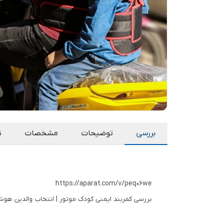
بررسی
توضیحات
مشخصات
ن
https://aparat.com/v/peq06we
بررسی کمربند ایمنی کودک موتور | انتخاب والدین هوش