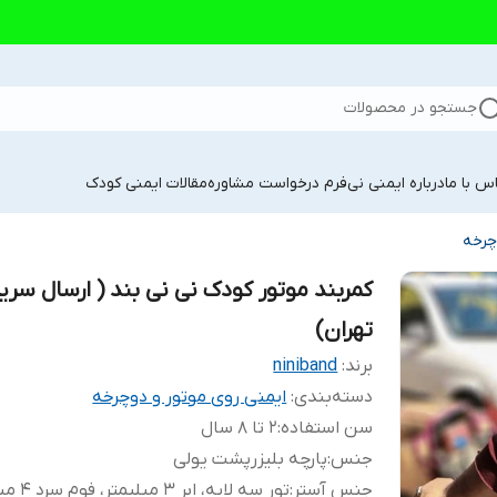
جستجو در محصولات
س با ما
درباره ایمنی نی
فرم درخواست مشاوره
مقالات ایمنی کودک
چرخه
کمربند موتور کودک نی نی بند ( ارسال سریع
تهران)
برند:
niniband
دسته‌بندی
:
ایمنی روی موتور و دوچرخه
سن استفاده
:
2 تا 8 سال
جنس
:
پارچه بلیزرپشت یولی
جنس آستر
:
تور سه لایه، ابر 3 میلیمتر، فوم سرد 4 میلیمتر