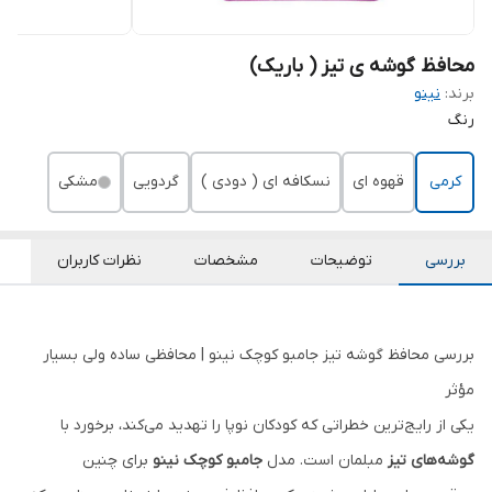
محافظ گوشه ی تیز ( باریک)
برند:
نینو
رنگ
کرمی
قهوه ای
نسکافه ای ( دودی )
گردویی
مشکی
بررسی
توضیحات
مشخصات
نظرات کاربران
بررسی محافظ گوشه تیز جامبو کوچک نینو | محافظی ساده ولی بسیار
مؤثر
یکی از رایج‌ترین خطراتی که کودکان نوپا را تهدید می‌کند، برخورد با
گوشه‌های تیز
مبلمان است. مدل
جامبو کوچک نینو
برای چنین