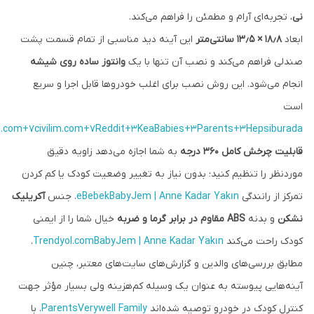
نی
، تجربه‌ای آرام و مطمئن را فراهم می‌کند.
ابعاد
۱۸٫۸ × ۱۳٫۵ سانتی‌متر
این آینه دید مناسبی از تمام قسمت پشت
صندلی فراهم می‌کند و نصب آن تنها با یک
وانتوز ساده روی شیشه
انجام می‌شود. این روش نصب برای اغلب خودروها قابل اجرا و سریع
است
.com+7civilim.com+7
Reddit+3KeaBabies+3Parents+3
Hepsiburada
قابلیت چرخش کامل ۳۶۰ درجه
به شما اجازه می‌دهد زاویه دقیق
موردنظر را تنظیم کنید؛ بدون نیاز به تغییر وضعیت کودک یا کم کردن
تمرکز از رانندگی
BabyJem | Anne Kadar Yakın
eBebek
. جنس
آکریلیک
نشکن
و بدنه
ABS مقاوم در برابر گرما و ضربه
خیال شما را از ایمنی
کودک راحت می‌کند
BabyJem | Anne Kadar Yakın
Trendyol.com
.
مطابق بررسی‌های والدین و گزارش‌های سایت‌های معتبر، چنین
آینه‌هایی پیوسته به عنوان یک وسیله کم‌هزینه ولی بسیار مؤثر جهت
کنترل کودک در خودرو توصیه شده‌اند
Verywell Family
Parents
. با