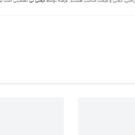
یب راحتی، ایمنی و قیمت مناسب هستند. عرضه توسط
ایمنی نی
تضمینی است برا