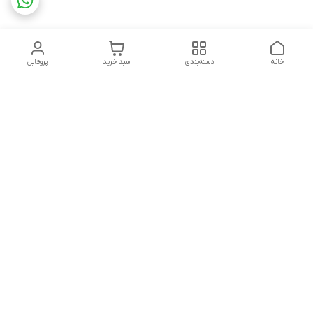
خانه
دسته‌بندی
سبد خرید
پروفایل
دسترسی سریع
اهمیت ایمن سازی مهد
شکایات
کودک ها و خانه های بازی
قوانین و مقررات
تماس با ما
مقالات ایمنی کودک
سوالات متداول ( FAQ )
سیاست حریم خصوصی