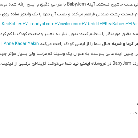
لی عقب ماشین هستند،
آینه BabyJem
با طراحی دقیق و ایمن ارائه شده تو
مام قسمت پشت صندلی فراهم می‌کند و نصب آن تنها با یک
وانتوز ساده روی
.
KeaBabies+7Trendyol.com+7civilim.com+7
Reddit+3KeaBabies+3Pa
یه دقیق موردنظر را تنظیم کنید؛ بدون نیاز به تغییر وضعیت کودک یا کم کردن 
خیال شما را از ایمنی کودک راحت می‌کند
| Anne Kadar Yakın
ر، چنین آینه‌هایی پیوسته به عنوان یک وسیله کم‌هزینه ولی بسیار مؤثر جه
وشگاه
ایمنی نی
، شما می‌توانید گزینه‌ای ترکیبی از کیفیت،
سخت