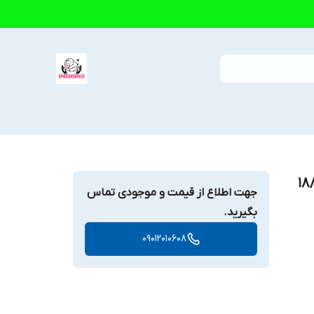
 برند Babyjem ابعاد 18/8
جهت اطلاع از قیمت و موجودی تماس
بگیرید.
09012010608