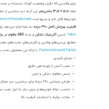
برای والدینی که نگران وضعیت کودک نشسته در صند
ابعاد
۱۸٫۸ × ۱۳٫۵ سانتی‌متر
این آینه دید مناسبی از ت
خودروها قابل اجرا و سریع است
Hepsiburada
rents+3
قابلیت چرخش کامل ۳۶۰ درجه
به شما اجازه می‌دهد زاو
Yakın
. جنس
آکریلیک نشکن
و بدنه
ABS مقاوم در برابر گرما و ضربه
مطابق بررسی‌های والدین و گزارش‌های سایت‌های معتب
Verywell Family
Parents
. با ارائه این محصول تحت برند BabyJem در فر
✅ مزایای کلیدی:
نصب آسان با زاویه‌دهی دقیق
جنس مقاوم، نشکن و ایمن
طراحی چرخشی ۳۶۰ درجه برای بیشترین دید ممکن
مناسب تمام خودروها و بدون نیاز به ابزار نصب 
ساخت ترکیه با استاندارد کیفیت بالا